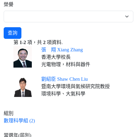
榮譽
查詢
第
1-2
項，共
2
項資料.
張 翔 Xiang Zhang
香港大學校長
光電物理，材料與器件
劉紹臣 Shaw Chen Liu
暨南大學環境與氣候研究院教授
環境科學、大氣科學
組別
數理科學組 (2)
當選年(屆別)