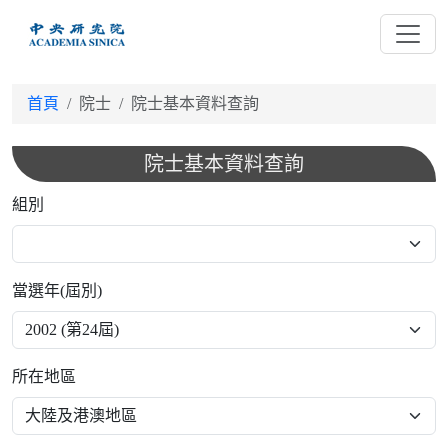
跳
到
主
要
首頁
院士
院士基本資料查詢
內
容
院士基本資料查詢
組別
當選年(屆別)
所在地區