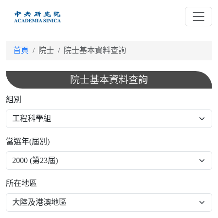
跳
到
主
要
首頁
院士
院士基本資料查詢
內
容
院士基本資料查詢
組別
當選年(屆別)
所在地區