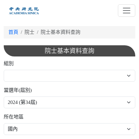
跳
到
主
要
首頁
院士
院士基本資料查詢
內
容
院士基本資料查詢
組別
當選年(屆別)
所在地區