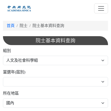
跳
到
主
要
首頁
院士
院士基本資料查詢
內
容
院士基本資料查詢
組別
當選年(屆別)
所在地區