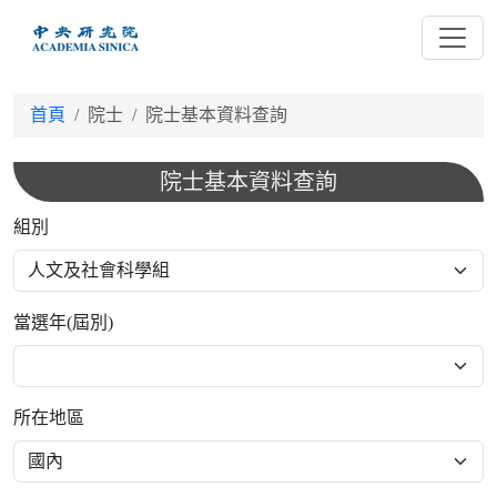
跳
到
主
要
首頁
院士
院士基本資料查詢
內
容
院士基本資料查詢
組別
當選年(屆別)
所在地區