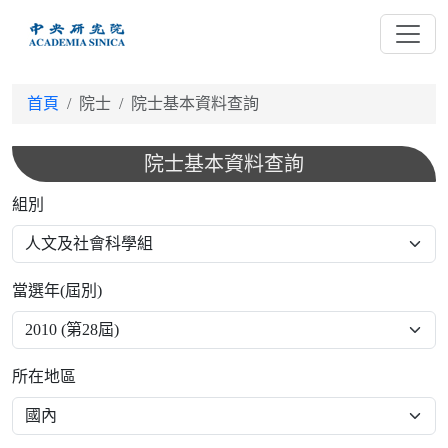
跳
到
主
要
首頁
院士
院士基本資料查詢
內
容
院士基本資料查詢
組別
當選年(屆別)
所在地區