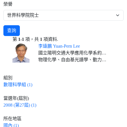
榮譽
查詢
第
1-1
項，共
1
項資料.
李遠鵬 Yuan-Pern Lee
國立陽明交通大學應用化學系約聘教授 (2022.02-)
物理化學、自由基光譜學、動力學、雷射化學、動態學
組別
數理科學組 (1)
當選年(屆別)
2008 (第27屆) (1)
所在地區
國內 (1)