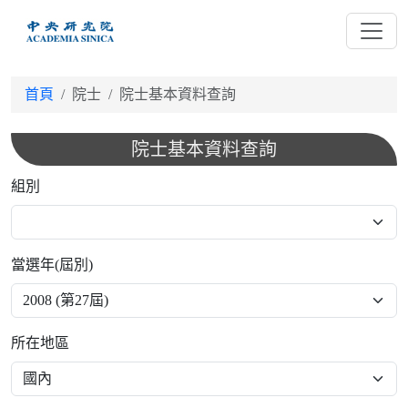
跳
到
主
要
首頁
院士
院士基本資料查詢
內
容
院士基本資料查詢
組別
當選年(屆別)
所在地區