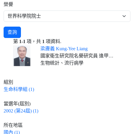
榮譽
查詢
第
1-1
項，共
1
項資料.
梁賡義 Kung-Yee Liang
國家衛生研究院名譽研究員 逢甲大學春雨講座教授(2023/02/01- )
生物統計、流行病學
組別
生命科學組 (1)
當選年(屆別)
2002 (第24屆) (1)
所在地區
國內 (1)