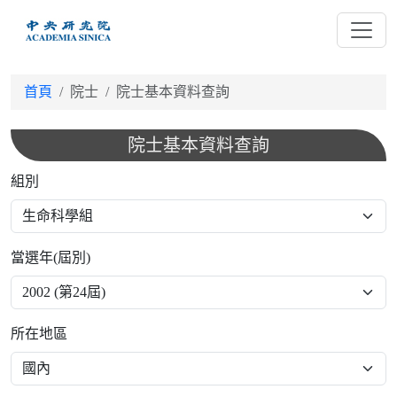
跳
到
主
要
首頁
院士
院士基本資料查詢
內
容
院士基本資料查詢
組別
當選年(屆別)
所在地區