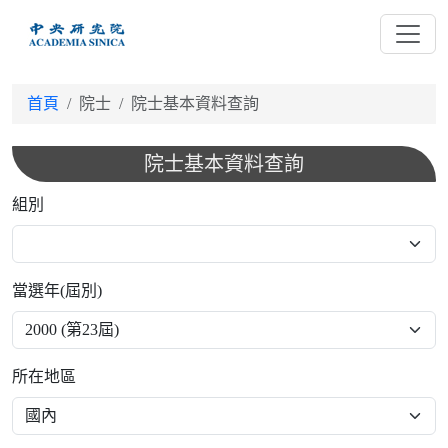
跳
到
主
要
首頁
院士
院士基本資料查詢
內
容
院士基本資料查詢
組別
當選年(屆別)
所在地區