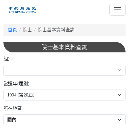
跳
到
主
要
首頁
院士
院士基本資料查詢
內
容
院士基本資料查詢
組別
當選年(屆別)
所在地區