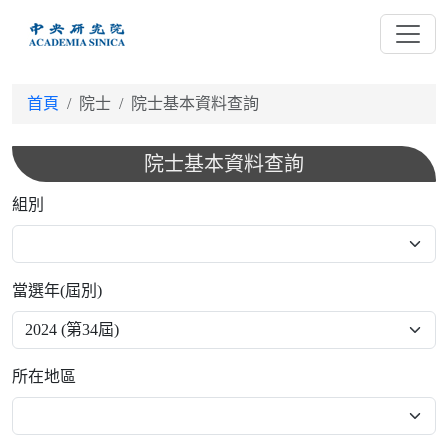
跳
到
主
要
首頁
院士
院士基本資料查詢
內
容
院士基本資料查詢
組別
當選年(屆別)
所在地區