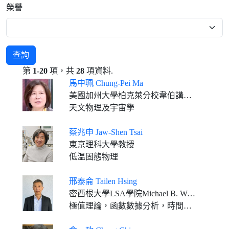
榮譽
查詢
第
1-20
項，共
28
項資料.
馬中珮 Chung-Pei Ma
美國加州大學柏克萊分校韋伯講座教授
天文物理及宇宙學
蔡兆申 Jaw-Shen Tsai
東京理科大學教授
低温固態物理
邢泰侖 Tailen Hsing
密西根大學LSA學院Michael B. Woodroofe統計學教授
極值理論，函數數據分析，時間序列分析，空間統計學