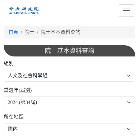
跳
到
主
要
首頁
院士
院士基本資料查詢
內
容
院士基本資料查詢
組別
當選年(屆別)
所在地區