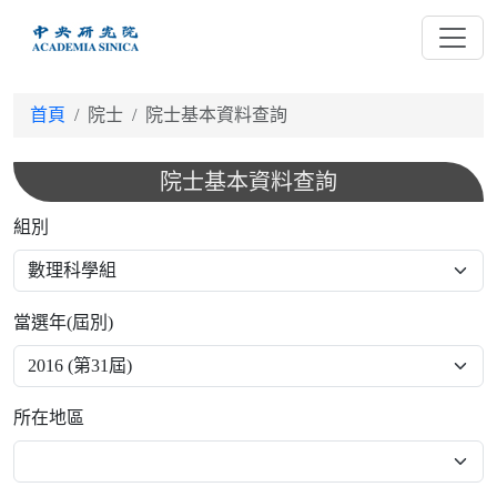
跳
到
主
要
首頁
院士
院士基本資料查詢
內
容
院士基本資料查詢
組別
當選年(屆別)
所在地區