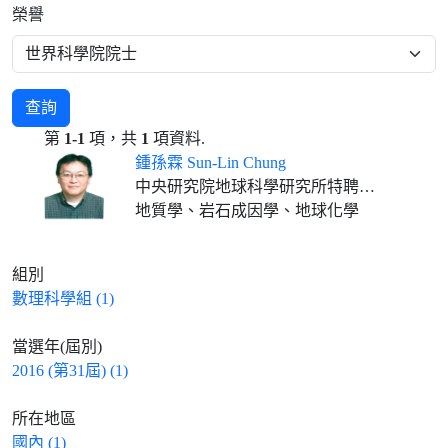
榮譽
查詢
第
1-1
項，共
1
項資料.
鍾孫霖 Sun-Lin Chung
中央研究院地球科學研究所特聘研究員兼所長、國立臺灣大學地質科學系特聘講座教授(合聘)
地質學、岩石成因學、地球化學
組別
數理科學組 (1)
當選年(屆別)
2016 (第31屆) (1)
所在地區
國內 (1)