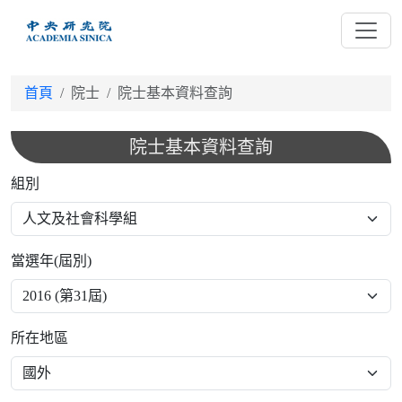
跳
到
主
要
首頁
院士
院士基本資料查詢
內
容
院士基本資料查詢
組別
當選年(屆別)
所在地區