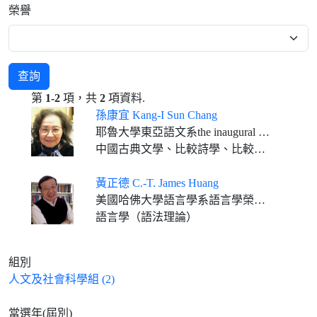
榮譽
查詢
第
1-2
項，共
2
項資料.
孫康宜 Kang-I Sun Chang
耶魯大學東亞語文系the inaugural Malcolm G. Chace '56 榮休講座教授
中國古典文學、比較詩學、比較文化評論、文化理論、美國性別研究
黃正德 C.-T. James Huang
美國哈佛大學語言學系語言學榮休教授
語言學（語法理論）
組別
人文及社會科學組 (2)
當選年(屆別)