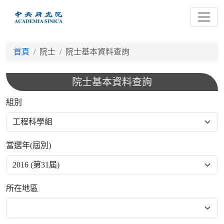
跳
到
主
要
首頁
院士
院士基本資料查詢
內
容
院士基本資料查詢
組別
當選年(屆別)
所在地區