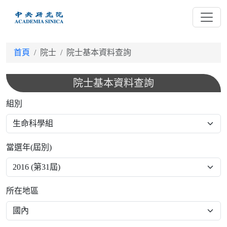
跳
到
主
要
首頁
院士
院士基本資料查詢
內
容
院士基本資料查詢
組別
當選年(屆別)
所在地區