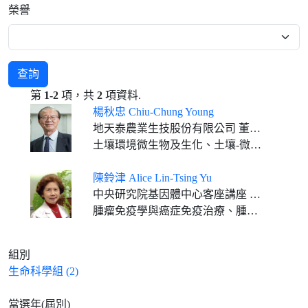
榮譽
查詢
第
1-2
項，共
2
項資料.
楊秋忠 Chiu-Chung Young
地天泰農業生技股份有限公司 董事長 中央研究院 生命科學組 院士 教育部 終生榮譽 國家講座 國立中興大學 土壤環境科學系 特聘講座教授 國立台灣大學 農業化學系 特聘研究講座 中華土壤肥料學會監事、中華肥料協會理事、台灣農學會監事、中華永續農業協會常務理事
土壤環境微生物及生化、土壤-微生物-植物關係、有機質肥料、微生物肥料
陳鈴津 Alice Lin-Tsing Yu
中央研究院基因體中心客座講座 林口長庚醫院暨長庚大學幹細胞與轉譯癌症研究所特聘講座教授 美國加州大學聖地牙哥分校醫學院暨癌症中心小兒科榮譽教授
腫瘤免疫學與癌症免疫治療、腫瘤幹細胞生物學、轉譯醫學
組別
生命科學組 (2)
當選年(屆別)