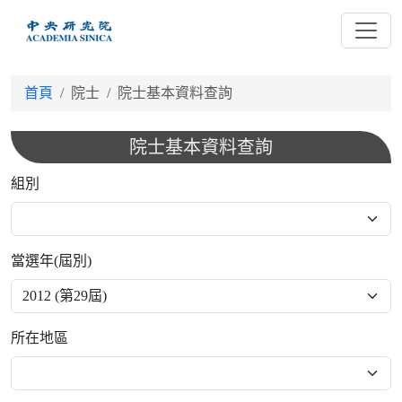
跳
到
主
要
首頁
院士
院士基本資料查詢
內
容
院士基本資料查詢
組別
當選年(屆別)
所在地區