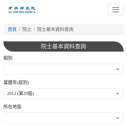
跳
到
主
要
首頁
院士
院士基本資料查詢
內
容
院士基本資料查詢
組別
當選年(屆別)
所在地區