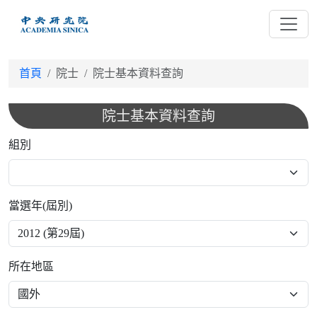
跳
到
主
要
首頁
院士
院士基本資料查詢
內
容
院士基本資料查詢
組別
當選年(屆別)
所在地區