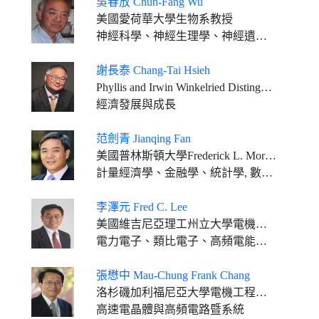
吳春放 Chun-Fang Wu
美國愛荷華大學生物系教授
神經科學、神經生理學、神經遺傳學
謝長泰 Chang-Tai Hsieh
Phyllis and Irwin Winkelried Distinguished Service Professor of Economics, Booth School of Business, University of Chicago
經濟發展與成長
范劍青 Jianqing Fan
美國普林斯頓大學Frederick L. More金融學講座教授
計量經濟學、金融學、統計學, 數據科學, 人工智慧
李澤元 Fred C. Lee
美國維吉尼亞理工州立大學電機電腦工程學系榮譽校傑出教授暨電力電子系統中心榮譽主任
電力電子、類比電子、高頻電能轉換和系統集成技術
張懋中 Mau-Chung Frank Chang
洛杉磯加利福尼亞大學電機工程學系講座教授及特聘教授
高速電晶體與高頻電路暨系統