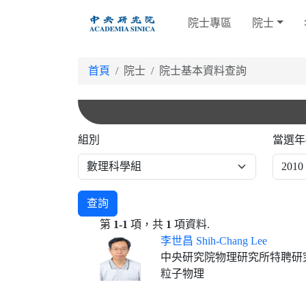
跳
院士專區
院士
到
主
要
首頁
院士
院士基本資料查詢
內
容
組別
當選年
查詢
第
1-1
項，共
1
項資料.
李世昌 Shih-Chang Lee
中央研究院物理研究所特聘研
粒子物理