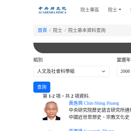
跳
院士專區
院士
到
主
要
首頁
院士
院士基本資料查詢
內
容
組別
當選年
查詢
第
1-2
項，共
2
項資料.
黃進興 Chin-Shing Huang
中央研究院歷史語言研究所通
中國近世思想史、宗教文化史