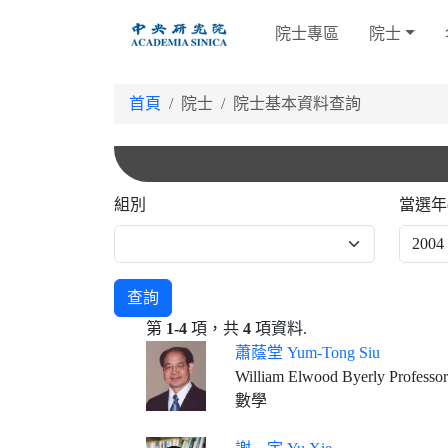
跳
院士專區
院士
到
主
要
首頁
院士
院士基本資料查詢
內
容
組別
當選年
查詢
第
1-4
項，共
4
項資料.
蕭蔭堂 Yum-Tong Siu
William Elwood Byerly Professor
數學