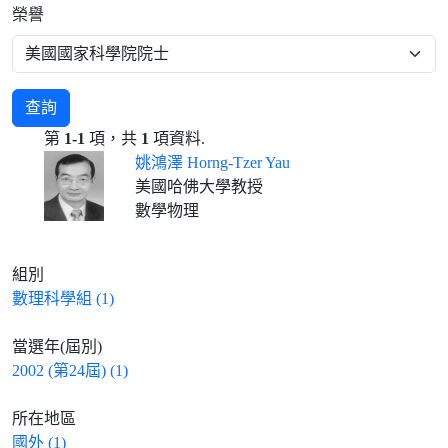
榮譽
查詢
第
1-1
項，共
1
項資料.
姚鴻澤 Horng-Tzer Yau
美國哈佛大學教授
數學物理
組別
數理科學組 (1)
當選年(屆別)
2002 (第24屆) (1)
所在地區
國外 (1)