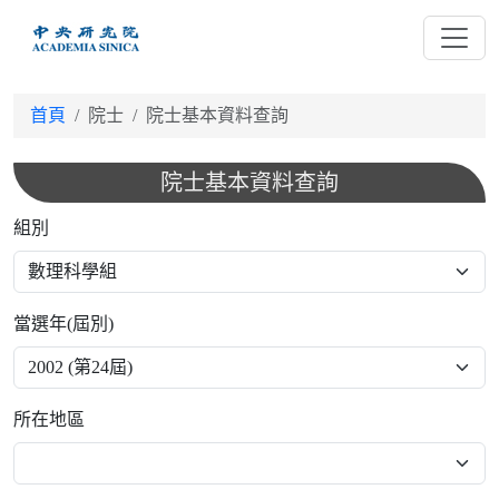
跳
到
主
要
首頁
院士
院士基本資料查詢
內
容
院士基本資料查詢
組別
當選年(屆別)
所在地區