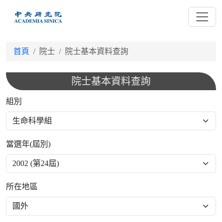
跳
到
主
要
首頁
院士
院士基本資料查詢
內
容
院士基本資料查詢
組別
當選年(屆別)
所在地區