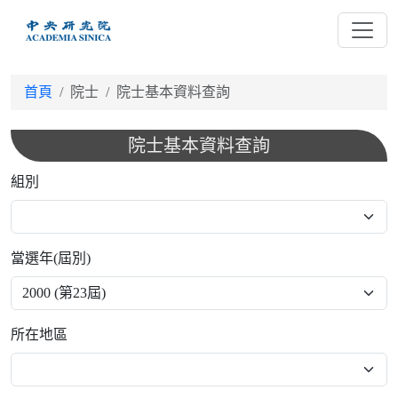
跳
到
主
要
首頁
院士
院士基本資料查詢
內
容
院士基本資料查詢
組別
當選年(屆別)
所在地區