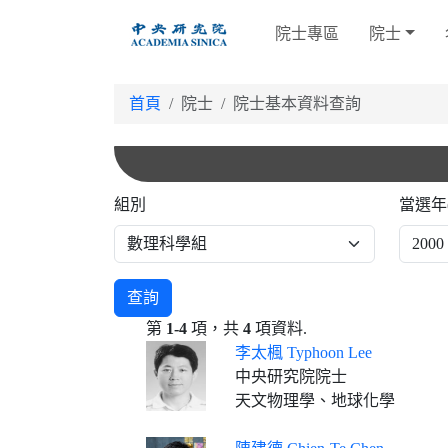
跳
院士專區
院士
到
主
要
首頁
院士
院士基本資料查詢
內
容
組別
當選年
查詢
第
1-4
項，共
4
項資料.
李太楓 Typhoon Lee
中央研究院院士
天文物理學、地球化學