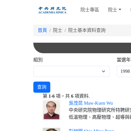
跳
院士專區
院士
到
主
要
首頁
院士
院士基本資料查詢
內
容
組別
當選年
查詢
第
1-6
項，共
6
項資料.
吳茂昆 Maw-Kuen Wu
中央研究院物理研究所特聘研
低溫物理、高壓物理、超導與