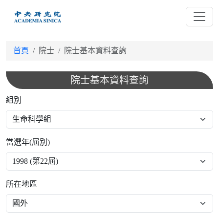
跳
到
主
要
首頁
院士
院士基本資料查詢
內
容
院士基本資料查詢
組別
當選年(屆別)
所在地區