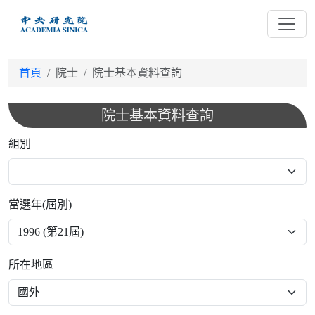
跳
到
主
要
首頁
院士
院士基本資料查詢
內
容
院士基本資料查詢
組別
當選年(屆別)
所在地區