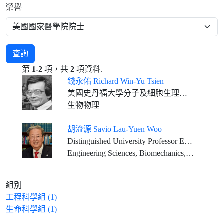
榮譽
查詢
第
1-2
項，共
2
項資料.
錢永佑 Richard Win-Yu Tsien
美國史丹福大學分子及細胞生理系George D. Smith講座教授
生物物理
胡流源 Savio Lau-Yuen Woo
Distinguished University Professor Emeritus Founding Director, Musculoskeletal Research Center Department of Bioengineering, Swanson School of Engineering University of Pittsburgh
Engineering Sciences, Biomechanics, Tissue Engineering
組別
工程科學組 (1)
生命科學組 (1)