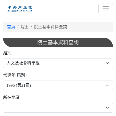
跳
到
主
要
首頁
院士
院士基本資料查詢
內
容
院士基本資料查詢
組別
當選年(屆別)
所在地區