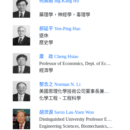
何英剛 Ing-Kang Ho
藥理學，神經學，毒理學
郝延平 Yen-Ping Hao
退休
歷史學
蕭 政 Cheng Hsiao
Professor of Economics, Dept. of Economics, University of Southern California, U.S.A.
經濟學
黎念之 Norman N. Li
美國恩理化學技術公司董事長兼總裁
化學工程、工程科學
胡流源 Savio Lau-Yuen Woo
Distinguished University Professor Emeritus Founding Director, Musculoskeletal Research Center Department of Bioengineering, Swanson School of Engineering University of Pittsburgh
Engineering Sciences, Biomechanics, Tissue Engineering