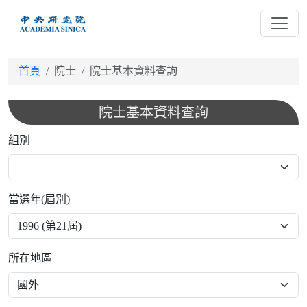
跳
到
主
要
首頁
院士
院士基本資料查詢
內
容
院士基本資料查詢
組別
當選年(屆別)
所在地區