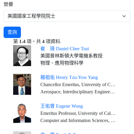
榮譽
查詢
第
1-4
項，共
4
項資料.
崔 琦 Daniel Chee Tsui
美國普林斯頓大學電機系教授
物理、應用物理科學
楊祖佑 Henry Tzu-Yow Yang
Chancellor Emeritus, University of California, Santa Barbara (served 1994-2025) Mosher Chair and Distinguished Professor, University of California, Santa Barbara (current) Chairman, Thirty Meter Telescope International Observatory Board (2007-present)
Aerospace, Interdisciplinary Engineering and Higher Education
王佑曾 Eugene Wong
Emeritus Professor, University of California, Berkeley
Computer and Information Sciences, Engineering Sciences