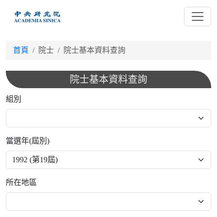
跳
到
主
要
首頁
院士
院士基本資料查詢
內
容
院士基本資料查詢
組別
當選年(屆別)
所在地區