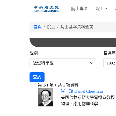
跳
院士專區
院士
到
主
要
首頁
院士
院士基本資料查詢
內
容
組別
當選年
查詢
第
1-1
項，共
1
項資料.
崔 琦 Daniel Chee Tsui
美國普林斯頓大學電機系教授
物理、應用物理科學