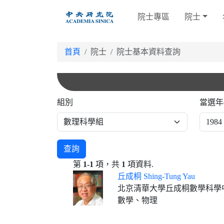
跳
院士專區
院士
到
主
要
首頁
院士
院士基本資料查詢
內
容
組別
當選年
查詢
第
1-1
項，共
1
項資料.
丘成桐 Shing-Tung Yau
北京清華大學丘成桐數學科學中心主任、
數學、物理