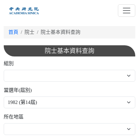
跳
到
主
要
首頁
院士
院士基本資料查詢
內
容
院士基本資料查詢
組別
當選年(屆別)
所在地區