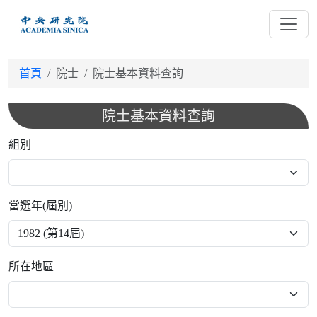
跳
到
主
要
首頁
院士
院士基本資料查詢
內
容
院士基本資料查詢
組別
當選年(屆別)
所在地區