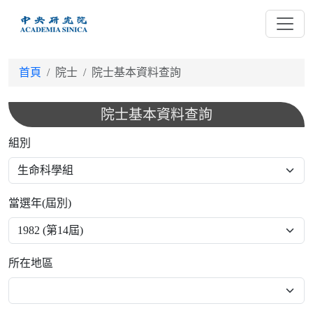
跳
到
主
要
首頁
院士
院士基本資料查詢
內
容
院士基本資料查詢
組別
當選年(屆別)
所在地區