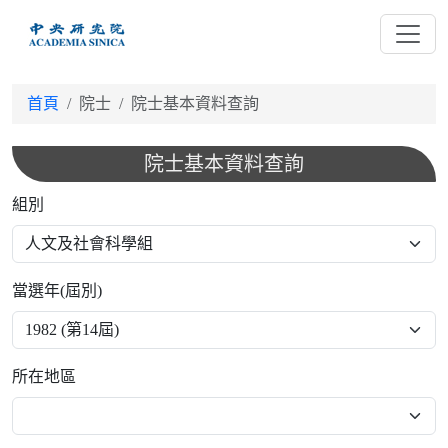
跳
到
主
要
首頁
院士
院士基本資料查詢
內
容
院士基本資料查詢
組別
當選年(屆別)
所在地區