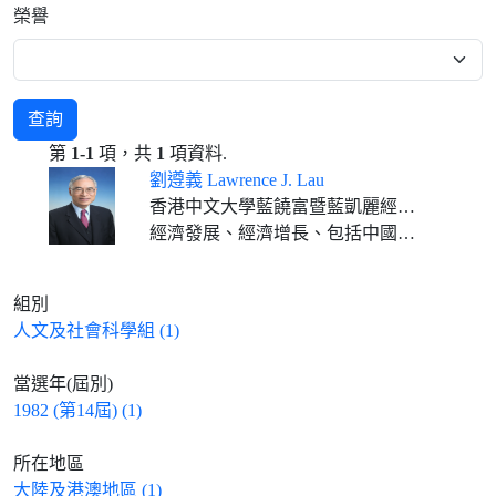
榮譽
查詢
第
1-1
項，共
1
項資料.
劉遵義 Lawrence J. Lau
香港中文大學藍饒富暨藍凱麗經濟學講座教授
經濟發展、經濟增長、包括中國在內的東亞經濟
組別
人文及社會科學組 (1)
當選年(屆別)
1982 (第14屆) (1)
所在地區
大陸及港澳地區 (1)